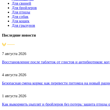
Для свиней
Для бройлеров
Для птицы
Для собак
Для кошек
Для грызунов
Последние новости
7 августа 2026
Восстановление после таблеток от глистов и антибиотиков: к
4 августа 2026
Безопасная смена корма: как перевести питомца на новый рацио
1 августа 2026
Как выкормить цыплят и бройлеров без потерь: защита птицы о