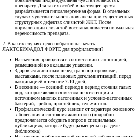
повышенная индивидуальная чувствительность к
препарату. Для таких особей в настоящее время
разрабатывается гипоаллергенная форма. В отдельных
случаях чувствительность повышена при существенных
структурных дефектах слизистой ЖКТ. После
нормализации слизистой восстанавливается нормальная
переносимость препарата.
2. В каких случаях целесообразно назначать
ЛАКТОБИФАДОЛ ФОРТЕ для профилактики?
Назначения проводятся в соответствии с аннотацией,
размещенной во вкладыше упаковки.
Здоровым животным перед транспортировками,
выставками, после плановых дегельминтизаций, перед
вакцинацией в течение 7-10 дней;
В весенние ― осенний период в период стояния талых
вод, которые являются местом персистенции и
источником многих патогенных и условно-патогенных
бактерий, грибов, простейших, гельминтов.
Профилактический курс зависит от характера основного
заболевания и состояния животного (подробно
предполагается обсудить вопрос в специальных
публикациях, которые будут размещены в разделе
библиотека).
Назначение пробиотической кормовой добавки является