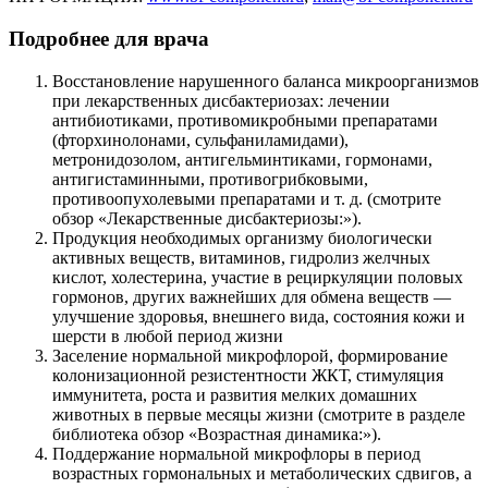
Подробнее для врача
Восстановление нарушенного баланса микроорганизмов
при лекарственных дисбактериозах: лечении
антибиотиками, противомикробными препаратами
(фторхинолонами, сульфаниламидами),
метронидозолом, антигельминтиками, гормонами,
антигистаминными, противогрибковыми,
противоопухолевыми препаратами и т. д. (смотрите
обзор «Лекарственные дисбактериозы:»).
Продукция необходимых организму биологически
активных веществ, витаминов, гидролиз желчных
кислот, холестерина, участие в рециркуляции половых
гормонов, других важнейших для обмена веществ ―
улучшение здоровья, внешнего вида, состояния кожи и
шерсти в любой период жизни
Заселение нормальной микрофлорой, формирование
колонизационной резистентности ЖКТ, стимуляция
иммунитета, роста и развития мелких домашних
животных в первые месяцы жизни (смотрите в разделе
библиотека обзор «Возрастная динамика:»).
Поддержание нормальной микрофлоры в период
возрастных гормональных и метаболических сдвигов, а