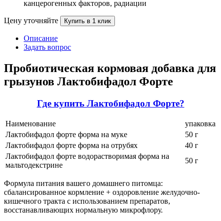
канцерогенных факторов, радиации
Цену уточняйте
Купить в 1 клик
Описание
Задать вопрос
Пробиотическая кормовая добавка для
грызунов Лактобифадол Форте
Где купить Лактобифадол Форте?
Наименование
упаковка
Лактобифадол форте форма на муке
50 г
Лактобифадол форте форма на отрубях
40 г
Лактобифадол форте водорастворимая форма на
50 г
мальтодекстрине
Формула питания вашего домашнего питомца:
сбалансированное кормление + оздоровление желудочно-
кишечного тракта с использованием препаратов,
восстанавливающих нормальную микрофлору.