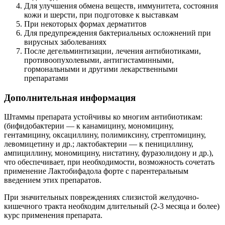
Для улучшения обмена веществ, иммунитета, состояния
кожи и шерсти, при подготовке к выставкам
При некоторых формах дерматитов
Для предупреждения бактериальных осложнений при
вирусных заболеваниях
После дегельминтизации, лечения антибиотиками,
противоопухолевыми, антигистаминными,
гормональными и другими лекарственными
препаратами
Дополнительная информация
Штаммы препарата устойчивы ко многим антибиотикам:
(бифидобактерии ― к канамицину, мономицину,
гентамицину, оксациллину, полимиксину, стрептомицину,
левомицетину и др.; лактобактерии ― к пенициллину,
ампициллину, мономицину, нистатину, фуразолидону и др.),
что обеспечивает, при необходимости, возможность сочетать
применение Лактобифадола форте с парентеральным
введением этих препаратов.
При значительных повреждениях слизистой желудочно-
кишечного тракта необходим длительный (2-3 месяца и более)
курс применения препарата.